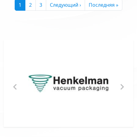
Текущая страница
Страница
Страница
Следующая страница
Последняя страниц
1
2
3
Следующий ›
Последняя »