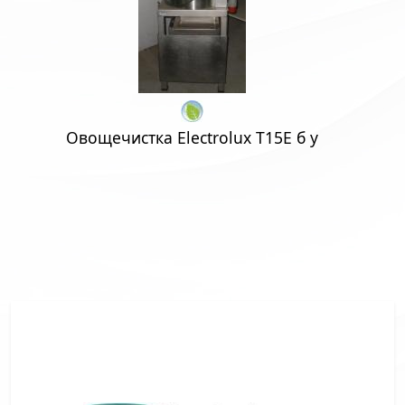
Овощечистка Electrolux Т15Е б у