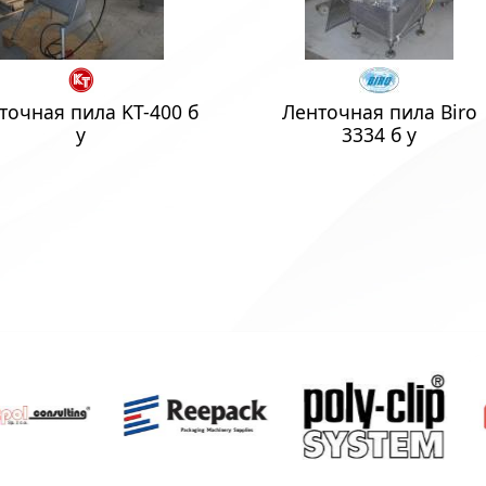
точная пила KT-400 б
Ленточная пила Biro
у
3334 б у