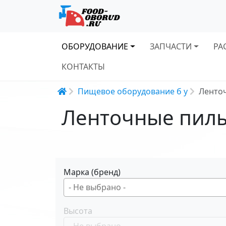
Основная навигация
ОБОРУДОВАНИЕ
ЗАПЧАСТИ
РА
КОНТАКТЫ
Строка навигации
Пищевое оборудование б у
Ленточ
Ленточные пилы
Марка (бренд)
Высота