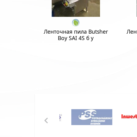
Ленточная пила Butsher
Лен
Boy SAI 4S б у