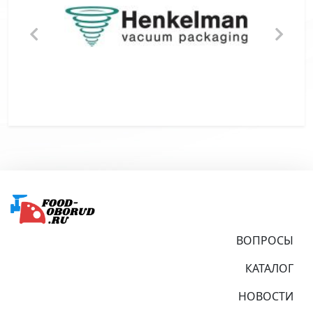
Подвал
ВОПРОСЫ
КАТАЛОГ
НОВОСТИ