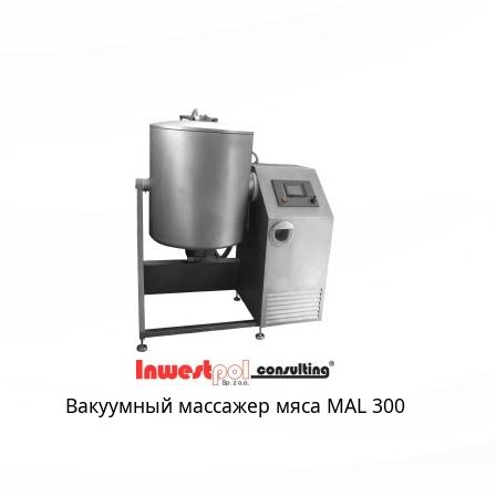
Вакуумный массажер мяса MAL 300