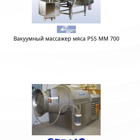
Вакуумный массажер мяса PSS MM 700