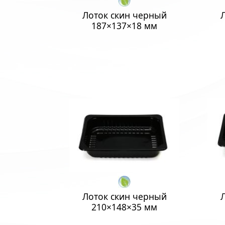
Лоток скин черный
187×137×18 мм
Лоток скин черный
210×148×35 мм