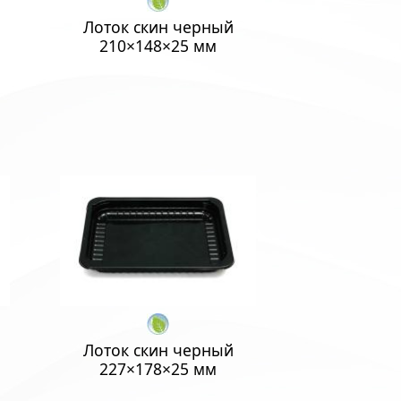
Лоток скин черный
210×148×25 мм
Лоток скин черный
227×178×25 мм