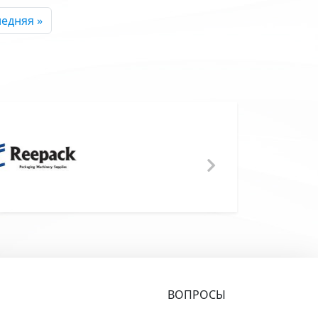
а
едняя страница
едняя »
ВОПРОСЫ