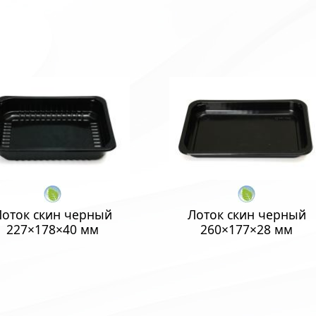
Лоток скин черный
Лоток скин черный
227×178×40 мм
260×177×28 мм