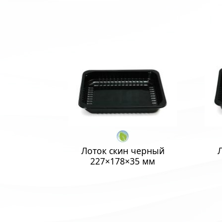
Лоток скин черный
227×178×35 мм