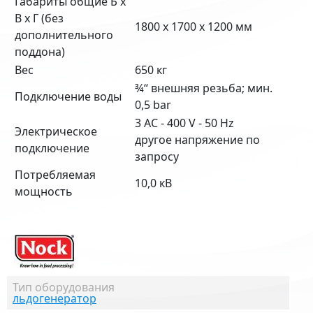
Габариты общие Б х
В х Г (без
1800 x 1700 x 1200 мм
дополнительного
поддона)
Вес
650 кг
¾“ внешняя резьба; мин.
Подключение воды
0,5 bar
3 AC - 400 V - 50 Hz
Электрическое
другое напряжение по
подключение
запросу
Потребляемая
10,0 кВ
мощность
Тип оборудования
льдогенератор