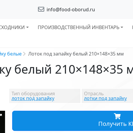
info@food-oborud.ru
СХОДНИКИ
ПРОИЗВОДСТВЕННЫЙ ИНВЕНТАРЬ
йку белые
Лоток под запайку белый 210×148×35 мм
йку белый 210×148×35 
Тип оборудования
Отрасль
лоток под запайку
лотки под запайку
Получить К