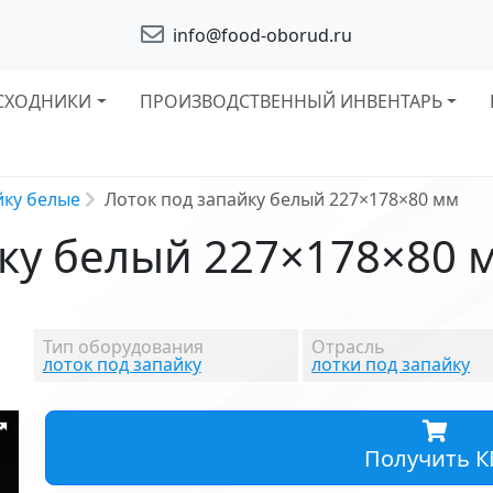
info@food-oborud.ru
СХОДНИКИ
ПРОИЗВОДСТВЕННЫЙ ИНВЕНТАРЬ
йку белые
Лоток под запайку белый 227×178×80 мм
йку белый 227×178×80 
Тип оборудования
Отрасль
лоток под запайку
лотки под запайку
Получить К