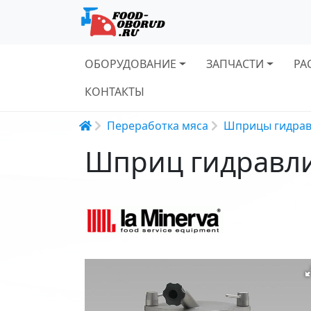
Основная навигация
ОБОРУДОВАНИЕ
ЗАПЧАСТИ
РА
КОНТАКТЫ
Строка навигации
Переработка мяса
Шприцы гидрав
Шприц гидравлич