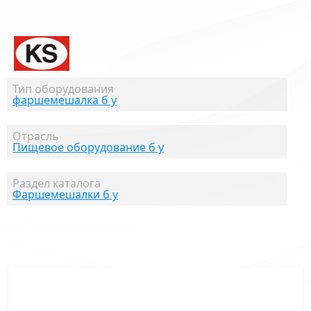
Тип оборудования
фаршемешалка б у
Отрасль
Пищевое оборудование б у
Раздел каталога
Фаршемешалки б у