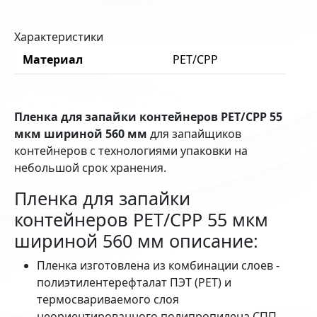
Характеристики
Материал
PET/CPP
Пленка для запайки контейнеров
PET
/
CPP
55
мкм шириной 560 мм
для запайщиков
контейнеров с технологиями упаковки на
небольшой срок хранения.
Пленка для запайки
контейнеров
PET
/
CPP
55 мкм
шириной 560 мм описание:
Пленка изготовлена из комбинации слоев -
полиэтилентерефталат ПЭТ (
PET
) и
термосвариваемого слоя
неориентированного полипропилена СПП