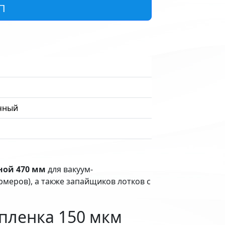
П
чный
ной 470 мм
для вакуум-
еров), а также запайщиков лотков с
пленка 150 мкм