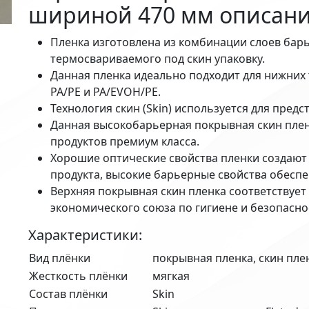
шириной 470 мм описани
Пленка изготовлена из комбинации слоев бар
термосвариваемого под скин упаковку.
Данная пленка идеально подходит для нижних
PA/PE и PA/EVOH/PE.
Технология скин (Skin) используется для пред
Данная высокобарьерная покрывная скин плен
продуктов премиум класса.
Хорошие оптические свойства пленки создаю
продукта, высокие барьерные свойства обеспе
Верхняя покрывная скин пленка соответствует
экономического союза по гигиене и безопасно
Характеристики:
Вид плёнки
покрывная пленка, скин пле
Жесткость плёнки
мягкая
Состав плёнки
Skin