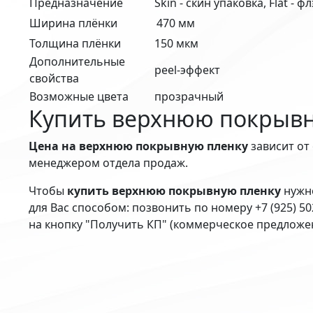
Предназначение
Skin - скин упаковка, Flat - ф
Ширина плёнки
470 мм
Толщина плёнки
150 мкм
Дополнительные
peel-эффект
свойства
Возможные цвета
прозрачный
Купить верхнюю покрывн
Цена на верхнюю покрывную пленку
зависит от
менеджером отдела продаж.
Чтобы
купить верхнюю покрывную пленку
нужно
для Вас способом: позвонить по номеру +7 (925) 5
на кнопку "Получить КП" (коммерческое предложен