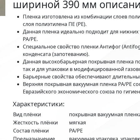
шириной 390 мм описани
Пленка изготовлена из комбинации слоев пол
слоя полиэтилена ПЕ (РЕ).
Данная пленка идеально подходит для нижних
PA/PE.
Специальное свойство пленки Антифог (Antifo
конденсата (запотеванию).
Данная высокобарьерная покрывная пленка под
так и для упаковки в модифицированной газов
Барьерные свойства обеспечивают длительный
Верхняя покрывная вакуумная пленка PA/PE со
Евразийского экономического союза по гигиен
Характеристики:
Вид плёнки
покрывная вакуумная пленк
Жесткость плёнки
мягкая
Состав плёнки
PA/PE
Предназначение
вакуумная упаковка, упаковк