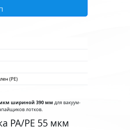
П
лен (PE)
5 мкм шириной 390 мм
для вакуум-
апайщиков лотков.
а PA/PE 55 мкм