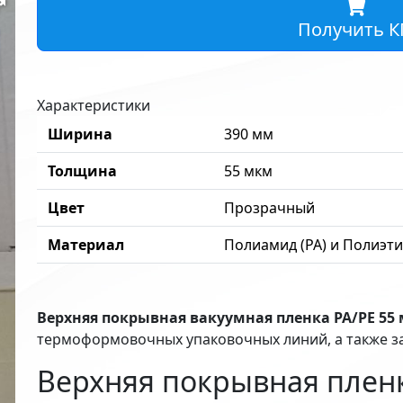
Получить К
Характеристики
Ширина
390 мм
Толщина
55 мкм
Цвет
Прозрачный
Материал
Полиамид (PA) и Полиэти
Верхняя покрывная вакуумная пленка PA/PE 5
термоформовочных упаковочных линий, а также з
Верхняя покрывная пленк