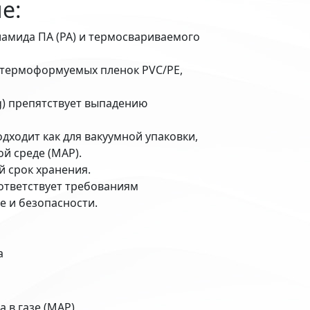
е:
иамида ПА (PA) и термосвариваемого
 термоформуемых пленок PVC/PE,
g) препятствует выпадению
ходит как для вакуумной упаковки,
ой среде (MAP).
 срок хранения.
ответствует требованиям
е и безопасности.
а
а в газе (MAP)