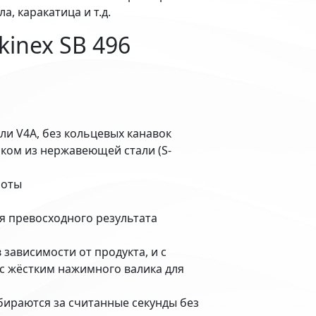
а, каракатица и т.д.
inex SB 496
и V4A, без кольцевых канавок
ком из нержавеющей стали (S-
боты
я превосходного результата
ависимости от продукта, и с
с жёстким нажимного валика для
бираются за считанные секунды без