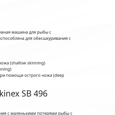
емная машина для рыбы с
испособлена для обесшкуривания с
жа (shallow skinning)
nning)
при помощи острого ножа (deep
inex SB 496
ния с маленькими потерями рыбы с