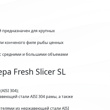
 предназначен для крупных
или конченого филе рыбы ценных
 с средними и большими объемами
а Fresh Slicer SL
ISI 304);
веющей стали AISI 304 рамы, а также
гателями из нержавеющей стали AISI