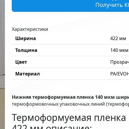
Получить К
Характеристики
Ширина
422 мм
Толщина
140 мкм
Цвет
Прозра
Материал
PA/EVO
Нижняя термоформуемая пленка 140 мкм шир
термоформовочных упаковочных линий (термофор
Термоформуемая пленка
422 мм описание: