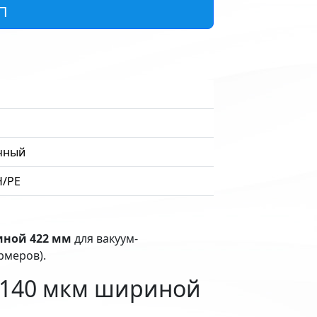
П
чный
H/PE
иной 422 мм
для вакуум-
меров).
 140 мкм шириной