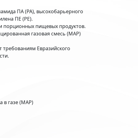
амида ПА (PA), высокобарьерного
лена ПЕ (РЕ).
ки порционных пищевых продуктов.
цированная газовая смесь (MAP)
т требованиям Евразийского
сти.
а в газе (MAP)