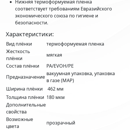
Нижняя термоформуемая пленка
соответствует требованиям Евразийского
экономического союза по гигиене и
безопасности.
Характеристики:
Вид плёнки
термоформуемая пленка
Жесткость
мягкая
плёнки
Состав плёнки
PA/EVOH/PE
вакуумная упаковка, упаковка
Предназначение
в газе (MAP)
Ширина плёнки
462 мм
Толщина плёнки
180 мкм
Дополнительные
свойства
Возможные
прозрачный
цвета