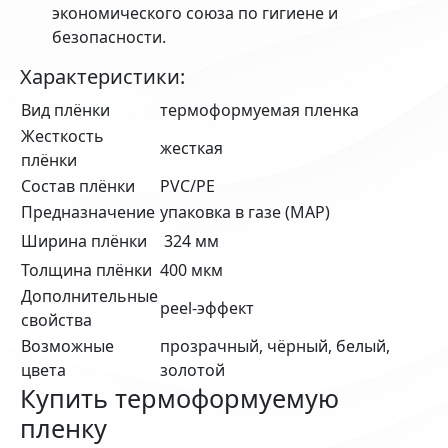
экономического союза по гигиене и
безопасности.
Характеристики:
Вид плёнки
термоформуемая пленка
Жесткость
жесткая
плёнки
Состав плёнки
PVC/PE
Предназначение
упаковка в газе (MAP)
Ширина плёнки
324 мм
Толщина плёнки
400 мкм
Дополнительные
peel-эффект
свойства
Возможные
прозрачный, чёрный, белый,
цвета
золотой
Купить термоформуемую
пленку