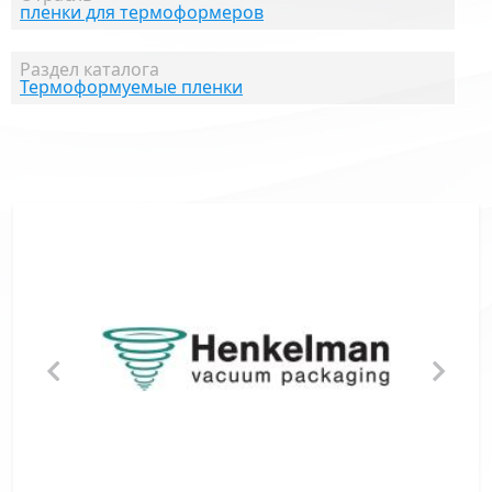
пленки для термоформеров
Раздел каталога
Термоформуемые пленки