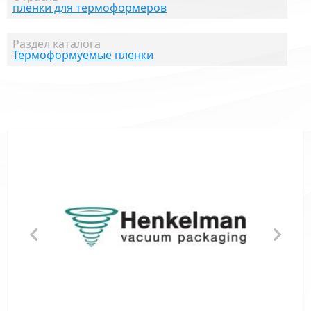
пленки для термоформеров
Раздел каталога
Термоформуемые пленки