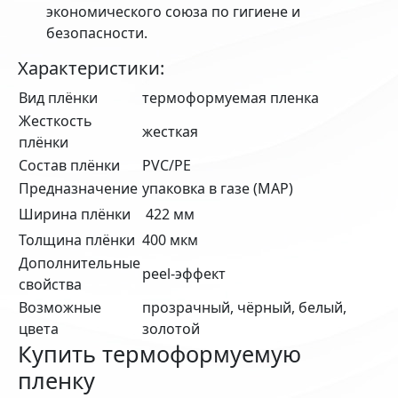
экономического союза по гигиене и
безопасности.
Характеристики:
Вид плёнки
термоформуемая пленка
Жесткость
жесткая
плёнки
Состав плёнки
PVC/PE
Предназначение
упаковка в газе (MAP)
Ширина плёнки
422 мм
Толщина плёнки
400 мкм
Дополнительные
peel-эффект
свойства
Возможные
прозрачный, чёрный, белый,
цвета
золотой
Купить термоформуемую
пленку