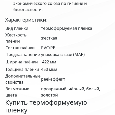
экономического союза по гигиене и
безопасности.
Характеристики:
Вид плёнки
термоформуемая пленка
Жесткость
жесткая
плёнки
Состав плёнки
PVC/PE
Предназначение
упаковка в газе (MAP)
Ширина плёнки
422 мм
Толщина плёнки
450 мкм
Дополнительные
peel-эффект
свойства
Возможные
прозрачный, чёрный, белый,
цвета
золотой
Купить термоформуемую
пленку