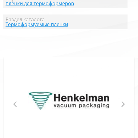
пленки для термоформеров
Раздел каталога
Термоформуемые пленки