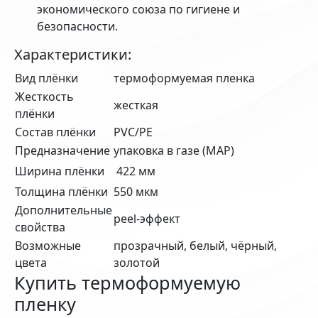
экономического союза по гигиене и
безопасности.
Характеристики:
Вид плёнки
термоформуемая пленка
Жесткость
жесткая
плёнки
Состав плёнки
PVC/PE
Предназначение
упаковка в газе (MAP)
Ширина плёнки
422 мм
Толщина плёнки
550 мкм
Дополнительные
peel-эффект
свойства
Возможные
прозрачный, белый, чёрный,
цвета
золотой
Купить термоформуемую
пленку