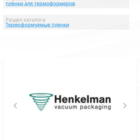
пленки для термоформеров
Раздел каталога
Термоформуемые пленки