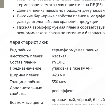
термосвариваемого слоя полиэтилена ПЕ (РЕ).
Данная пленка идеально подходит для упаков
Высокие барьерные свойства плёнки и модифи
дают длительный срок хранения продукции.
Нижняя термоформуемая пленка соответствуе
экономического союза по гигиене и безопасно
Характеристики:
Вид плёнки
термоформуемая пленка
Жесткость плёнки
жесткая
Состав плёнки
PVC/PE
Предназначение
упаковка в газе (MAP)
Ширина плёнки
423 мм
Толщина плёнки
550 мкм
Дополнительные
peel-эффект
свойства
прозрачный, чёрный, белый,
Возможные цвета