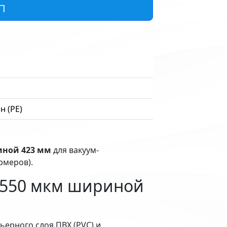
П
н (PE)
иной 423 мм
для вакуум-
меров).
 550 мкм шириной
ерного слоя ПВХ (PVC) и