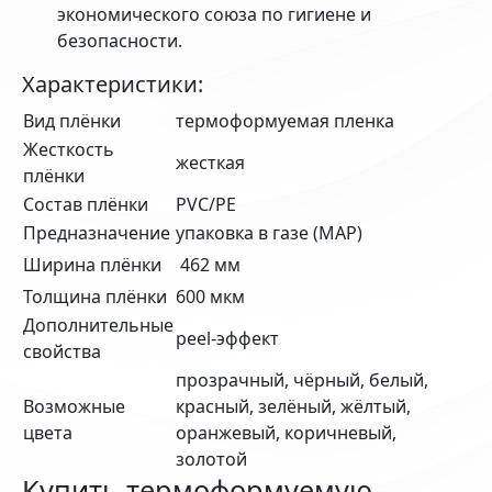
экономического союза по гигиене и
безопасности.
Характеристики:
Вид плёнки
термоформуемая пленка
Жесткость
жесткая
плёнки
Состав плёнки
PVC/PE
Предназначение
упаковка в газе (MAP)
Ширина плёнки
462 мм
Толщина плёнки
600 мкм
Дополнительные
peel-эффект
свойства
прозрачный, чёрный, белый,
Возможные
красный, зелёный, жёлтый,
цвета
оранжевый, коричневый,
золотой
Купить термоформуемую