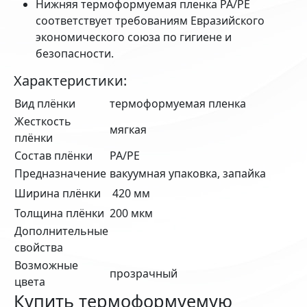
Нижняя термоформуемая пленка PA/PE
соответствует требованиям Евразийского
экономического союза по гигиене и
безопасности.
Характеристики:
Вид плёнки
термоформуемая пленка
Жесткость
мягкая
плёнки
Состав плёнки
PA/PE
Предназначение
вакуумная упаковка, запайка
Ширина плёнки
420 мм
Толщина плёнки
200 мкм
Дополнительные
свойства
Возможные
прозрачный
цвета
Купить термоформуемую