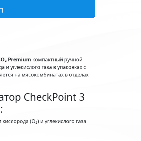
П
CO₂ Premium
компактный ручной
 и углекислого газа в упаковках с
ется на мясокомбинатах в отделах
тор CheckPoint 3
:
кислорода (О₂) и углекислого газа