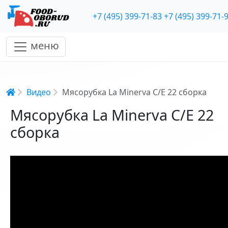
+7 (495) 399-71-83
+7 (495) 399-71-
меню
Строка навигации
Видео
Мясорубка La Minerva C/E 22 сборка
Мясорубка La Minerva C/E 22
сборка